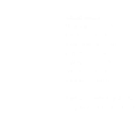
Openingstijden
Maandag: 8:30-19:00
Dinsdag: 8:30-19:00
Woensdag: 8:30-19:00
Donderdag: 8:30-19:00
Vrijdag: 8:30-19:00
Zaterdag: 8:30-18:00
Zondag: 10:00-17:00
*met de zomertijd (vanaf 30 Maa
wij op zondag tot en met 18:00u