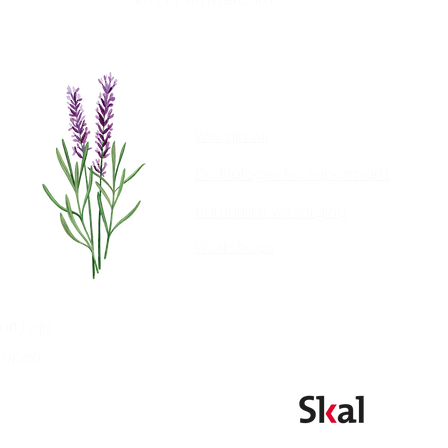
1072 BE Amsterdam
Wie zijn wij
De Biologische supermarkt
Natuurlijke verzorging
Workshops
rt) zijn
 open.
© 2025 De Aanzet