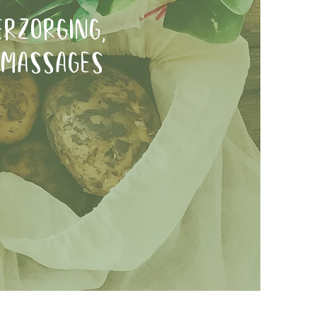
erzorging,
 massages