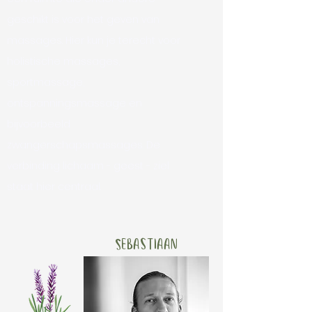
geschikt is voor het geven van
massages. Hier kun je terecht voor
holistische massages,
sportmassage,
ontspanningsmassage en
bijvoorbeeld
zwangerschapsmassages. De
verbinding lichaam - geest - ziel
staat hier centraal.
Sebastiaan