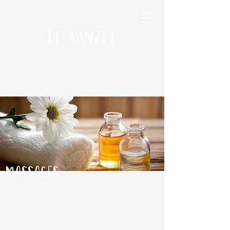
Massages
Achterin de winkel van De Aanzet
Natuurlijke Verzorging hebben we
een ruimte die onder andere