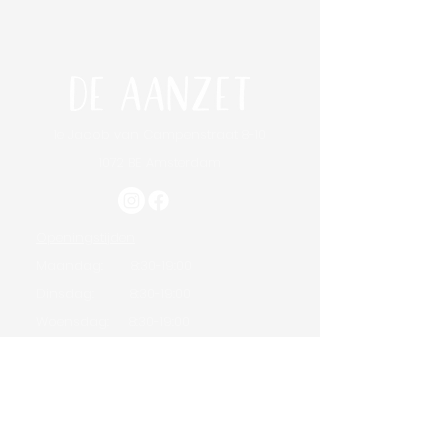
1e Jacob van Campenstraat 8-10
1072 BE Amsterdam
Openingstijden
Maandag: 8:30-19:00
Dinsdag: 8:30-19:00
Woensdag: 8:30-19:00
Donderdag: 8:30-19:00
Vrijdag: 8:30-19:00
Zaterdag: 8:30-18:00
Zondag: 10:00-17:00